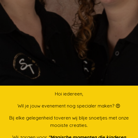
Hoi iedereen,
Wil je jouw evenement nog specialer maken? 😍
Bij elke gelegenheid toveren wij blije snoetjes met onze
mooiste creaties.
Wij zorgen voor
"Magische
momenten die kinderen