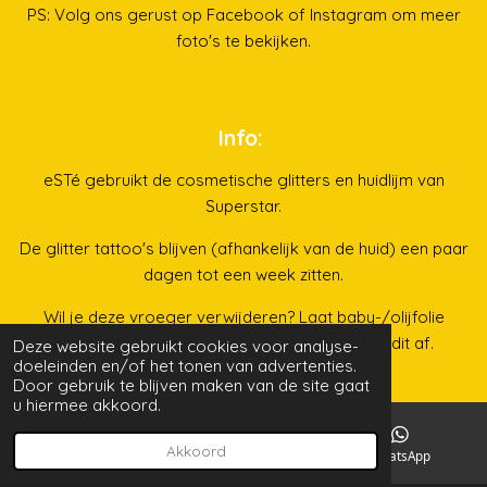
PS: Volg ons gerust op Facebook of Instagram om meer
foto's te bekijken.
Info:
eSTé gebruikt de cosmetische glitters en huidlijm van
Superstar.
De glitter tattoo's blijven (afhankelijk van de huid) een paar
dagen tot een week zitten.
Wil je deze vroeger verwijderen? Laat baby-/olijfolie
enkele minuten intrekken. Vervolgens was je dit af.
Deze website gebruikt cookies voor analyse-
doeleinden en/of het tonen van advertenties.
Door gebruik te blijven maken van de site gaat
u hiermee akkoord.
"Magische momenten die kinderen onthouden" 🤩
Akkoord
E-mailadres
Facebook
WhatsApp