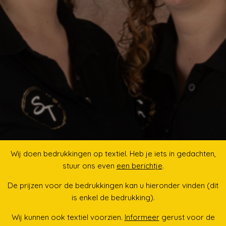
Wij doen bedrukkingen op textiel. Heb je iets in gedachten,
stuur ons even
een berichtje
.
De prijzen voor de bedrukkingen kan u hieronder vinden (dit
is enkel de bedrukking).
Wij kunnen ook textiel voorzien.
Informeer
gerust voor de