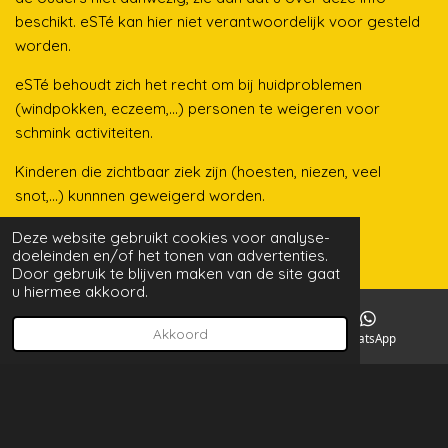
beschikt. eSTé kan hier niet verantwoordelijk voor gesteld
worden.
eSTé behoudt zich het recht om bij huidproblemen
(windpokken, eczeem,...) personen te weigeren voor
schmink activiteiten.
Kinderen die zichtbaar ziek zijn (hoesten, niezen, veel
snot,...) kunnnen geweigerd worden.
Deze website gebruikt cookies voor analyse-
doeleinden en/of het tonen van advertenties.
Door gebruik te blijven maken van de site gaat
u hiermee akkoord.
"Magische momenten die kinderen onthouden" 🤩
Akkoord
E-mailadres
Facebook
WhatsApp
Delen
Delen
© 2024 eSTé - creations
Ondernemingsnummer
0841.475.790